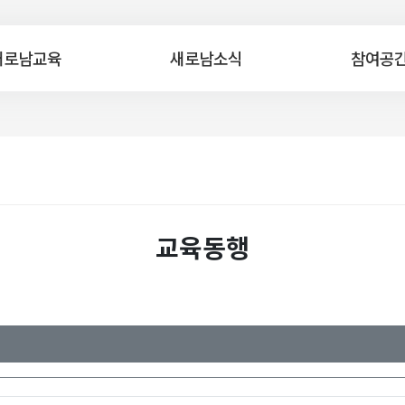
새로남교육
새로남소식
참여공
교육동행