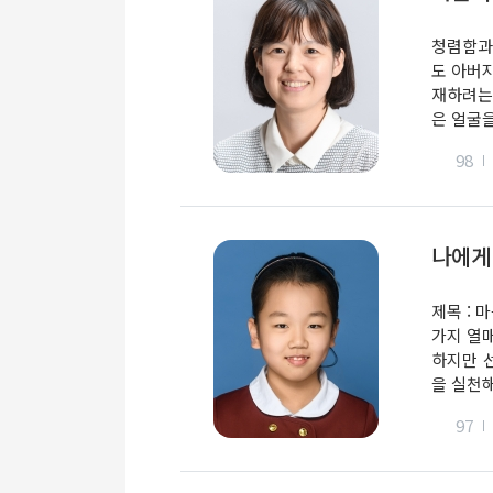
청렴함과
도 아버
재하려는
은 얼굴을
98
나에게
제목 : 
가지 열
하지만 
을 실천해
97