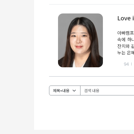
Love 
아빠캠프
속에 하
잔치와 
누는 은혜
94