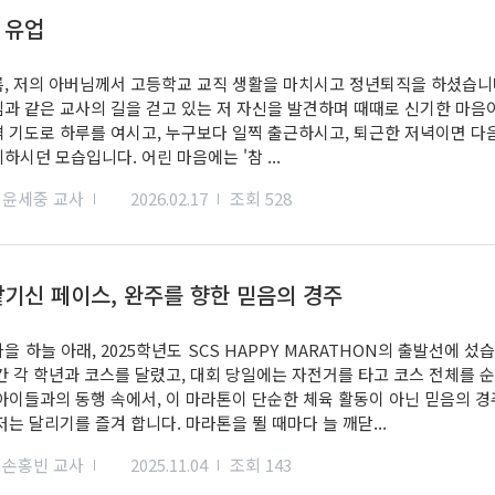
 유업
름, 저의 아버님께서 고등학교 교직 생활을 마치시고 정년퇴직을 하셨습니다
님과 같은 교사의 길을 걷고 있는 저 자신을 발견하며 때때로 신기한 마음
벽 기도로 하루를 여시고, 누구보다 일찍 출근하시고, 퇴근한 저녁이면 다
하시던 모습입니다. 어린 마음에는 '참 ...
윤세중 교사
2026.02.17
조회 528
맡기신 페이스, 완주를 향한 믿음의 경주
을 하늘 아래, 2025학년도 SCS HAPPY MARATHON의 출발선에 
주간 각 학년과 코스를 달렸고, 대회 당일에는 자전거를 타고 코스 전체를
 아이들과의 동행 속에서, 이 마라톤이 단순한 체육 활동이 아닌 믿음의 
저는 달리기를 즐겨 합니다. 마라톤을 뛸 때마다 늘 깨닫...
손홍빈 교사
2025.11.04
조회 143