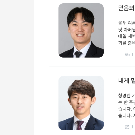
믿음의
올해 여
덧 아버
매일 새
회를 준비
96
내게 
청명한 가
는 한 
습니다.
습니다. 
95