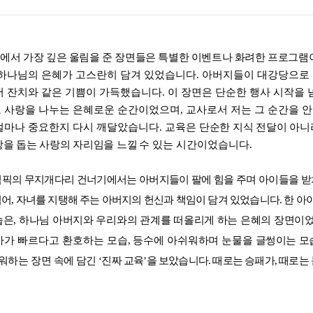
에서 가장 깊은 울림을 준 장면들은 특별한 이벤트나 화려한 프로그
 하나님의 은혜가 고스란히 담겨 있었습니다
.
아버지들이 대강당으로 
서 잔치와 같은 기쁨이 가득했습니다
.
이 장면은 단순한 행사 시작을 
 사랑을 나누는 은혜로운 순간이었으며
,
교사로서 저는 그 순간을 
얼마나 중요한지 다시 깨달았습니다
.
교육은
단순한 지식 전달이 아니
장을 돕는 사랑의 자리임을 느낄
수 있는 시간이었습니다
.
림픽의 무지개다리 건너기에서는 아버지들이 팔에 힘을 주며 아이들을 
넘어
,
자녀를 지탱해 주는 아버지의 헌신과 책임이 담겨 있었습니다
.
한 아
습은
,
하나님 아버지와 우리와의 관계를 떠올리게 하는 은혜의 장면
이
차가 빠르다고 환호하는
모습
,
등수에 아쉬워하며 눈물을
글썽이는 모
쉬워하는
장면 속에 담긴
‘
진짜 교육
’
을 보았습니다
.
때로는 승패가
,
때로는