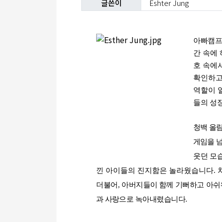
글쓴이
Eshter Jung
아빠캠프
간 속에
호 속에
확인하고
역할이 
들의 성
청백 올
게임을 
웃던 모
낀 아이들의 진지함은 놀라웠습니다
.
더불어
,
아버지들이
함께 기뻐하고 아
과 사랑
으로 녹아내렸습니다
.