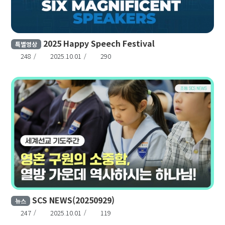
2025 Happy Speech Festival
특별영상
248
2025.10.01
290
SCS NEWS(20250929)
뉴스
247
2025.10.01
119