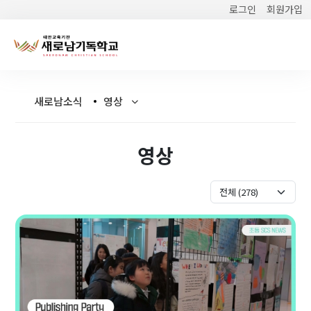
로그인
회원가입
새로남소식
영상
영상