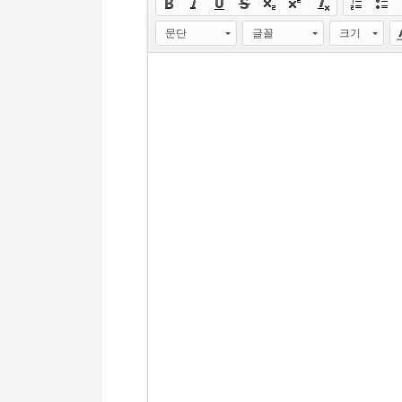
문단
글꼴
크기