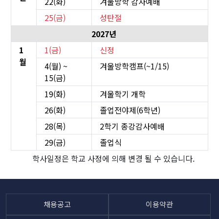
22(화)
겨울방학 감사예배
25(금)
성탄절
2027년
1
1(금)
신정
월
4(월) ~
겨울방학캠프(~1/15)
15(금)
19(화)
겨울학기 개학
26(화)
졸업전야제(6학년)
28(목)
2학기 종강감사예배
29(금)
졸업식
학사일정은 학교 사정에 의해 변경 될 수 있습니다.
채용공고
이용약관