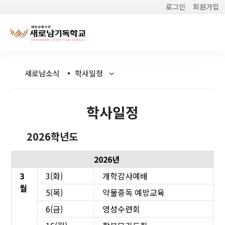
로그인
회원가입
새로남소식
학사일정
학사일정
2026학년도
2026년
3
3(화)
개학감사예배
월
5(목)
약물중독 예방교육
6(금)
영성수련회