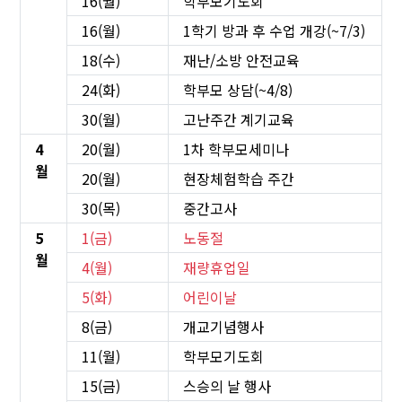
16(월)
학부모기도회
16(월)
1학기 방과 후 수업 개강(~7/3)
18(수)
재난/소방 안전교육
24(화)
학부모 상담(~4/8)
30(월)
고난주간 계기교육
4
20(월)
1차 학부모세미나
월
20(월)
현장체험학습 주간
30(목)
중간고사
5
1(금)
노동절
월
4(월)
재량휴업일
5(화)
어린이날
8(금)
개교기념행사
11(월)
학부모기도회
15(금)
스승의 날 행사