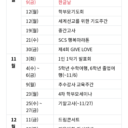
9(금)
한글날
12(월)
학부모기도회
12(월)
세계선교를 위한 기도주간
19(월)
중간고사
21(수)
SCS 행복마라톤
30(금)
제4회 GIVE LOVE
11
3(화)
1인 1악기 발표회
월
4(수) ~
5학년 수학여행, 6학년 졸업여
6(금)
행(~11/6)
9(월)
추수감사 교육주간
23(월)
4차 학부모세미나
25(수) ~
기말고사(~11/27)
27(금)
12
11(금)
드림콘서트
월