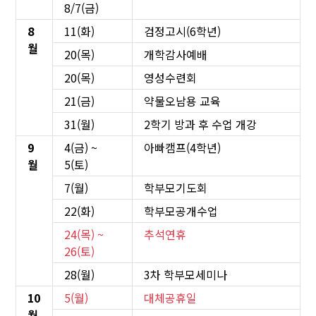
8/7(금)
8
11(화)
검정고시(6학년)
월
20(목)
개학감사예배
20(목)
영성수련회
21(금)
약물오남용 교육
31(월)
2학기 방과 후 수업 개강
9
4(금) ~
아빠캠프(4학년)
월
5(토)
7(월)
학부모기도회
22(화)
학부모공개수업
24(목) ~
추석연휴
26(토)
28(월)
3차 학부모세미나
10
5(월)
대체공휴일
월