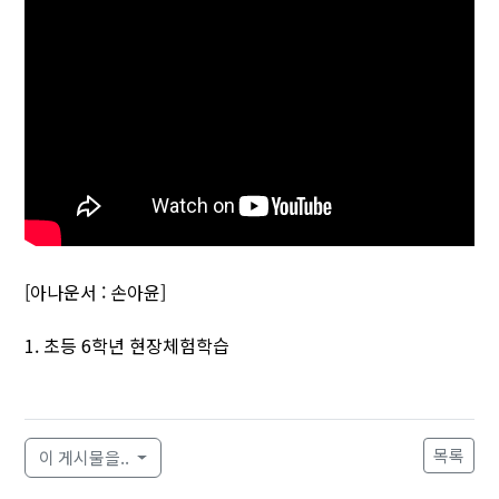
[아나운서 : 손아윤]
1. 초등 6학년 현장체험학습
목록
이 게시물을..